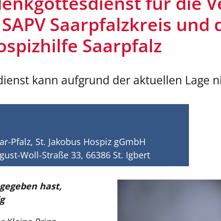
enkgottesdienst für die V
 SAPV Saarpfalzkreis und 
pizhilfe Saarpfalz
nst kann aufgrund der aktuellen Lage nic
ar-Pfalz, St. Jakobus Hospiz gGmbH
ugust-Woll-Straße 33, 66386 St. Igbert
 gegeben hast,
g