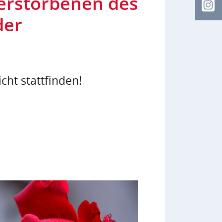
erstorbenen des
I
der
ht stattfinden!