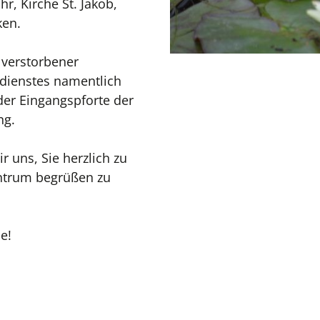
r, Kirche St. Jakob,
ken.
 verstorbener
dienstes namentlich
der Eingangspforte der
ng.
 uns, Sie herzlich zu
entrum begrüßen zu
e!