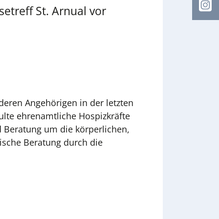
I
etreff St. Arnual vor
eren Angehörigen in der letzten
lte ehrenamtliche Hospizkräfte
nd Beratung um die körperlichen,
rische Beratung durch die